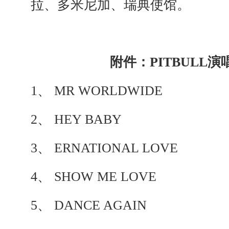
拉、多米尼加、瑞典使馆。
附件：PITBULL
1、 MR WORLDWIDE
2、 HEY BABY
3、 ERNATIONAL LOVE
4、 SHOW ME LOVE
5、 DANCE AGAIN