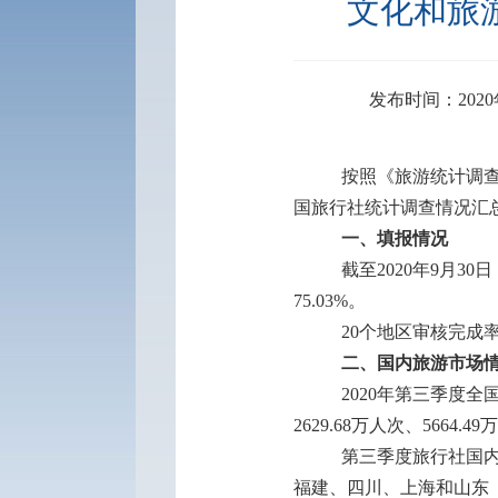
文化和旅
发布时间：2020
按照《旅游统计调
国旅行社统计调查情况汇
一、填报情况
截至
2020
年
9
月
30
日
75.03%
。
20
个地区审核完成
二、国内旅游市场
2020
年第三季度全
2629.68
万人次、
5664.49
万
第三季度旅行社国
福建、四川、上海和山东