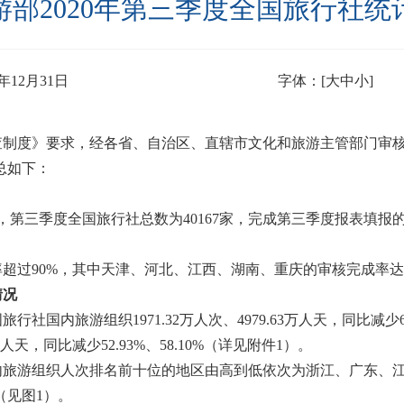
游部2020年第三季度全国旅行社统
打印
年12月31日
字体：[
大
中
小
]
查制度》要求，经各省、自治区、直辖市文化和旅游主管部门审
总如下：
，第三季度全国旅行社总数为
40167
家，完成第三季度报表填报
率超过
90%
，其中天津、河北、江西、湖南、重庆的审核完成率达
情况
国旅行社国内旅游组织
1971.32
万人次、
4979.63
万人天，同比减少
人天，同比减少
52.93%
、
58.10%
（详见附件
1
）。
内旅游组织人次排名前十位的地区由高到低依次为浙江、广东、
（见图
1
）。