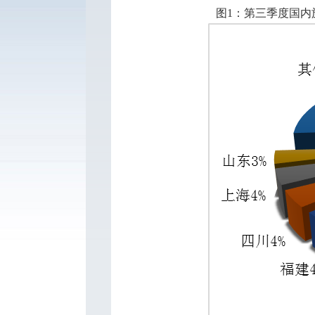
图
1
：第三季度国内