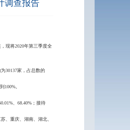
计调查报告
核，现将
2020
年第三季度全
的为
30137
家，占总数的
到
100%
。
60.01%
、
68.40%
；接待
江苏、重庆、湖南、湖北、