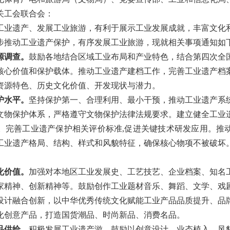
关工会联合会：
遗产、发展工业旅游，有利于展示工业发展成就，丰富文化
步推动工业遗产保护，有序发展工业旅游，现就相关事项通知如
源调查。
鼓励各地结合区域工业布局和产业特色，结合第四次全
核心价值和保护载体。推动工业遗产建档工作，完善工业遗产档
资源特色、历史文化价值、开发现状与潜力。
护水平。
坚持保护第一、合理利用、最小干预，推动工业遗产系
文物保护体系，严格遵守文物保护法律法规要求。建立健全工业
。完善工业遗产保护相关评价标准,促进关键技术研发应用。推
工业遗产格局、结构、样式和风貌特征，确保核心物项不被破坏
化价值。
加强对本地区工业发展史、工艺技艺、企业档案、知名
家精神、创新精神等。鼓励创作工业题材音乐、舞蹈、文学、戏
设计融合创新，以中华优秀传统文化赋能工业产品品质提升、品
化创意产品，打造国货潮品、时尚新品、消费名品。
品供给。
积极发展工业遗产游，鼓励以创意设计、业态植入、风