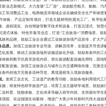
景新业态新模式。大力发展“工厂游”，鼓励航空航天、船舶、汽
加工等消费品工业，电商物流等领域企业在确保安全生产和保密
作体验、产品定制等项目，打造主题鲜明的观光工厂。有序拓
频、虚拟现实、自动驾驶等数字技术和设备，打造沉浸式、智慧
沉浸式体验、特色市集等业态，打造“工业旅游+”消费场景。鼓
线路和品牌。鼓励工业企业通过工业旅游加强产品宣传，扩大产
务品质。
加强工业旅游专业导游、讲解员培养，全面提升导览讲
范化发展。推动工业旅游场所设施适旅化升级。鼓励有条件的工
操体验和数字仿真等游览内容。突出旅游配套设施实用性，因地
等配套设施。加强工业旅游点与城市公共交通网络衔接，完善交
有条件的地方完善多语种导览、离境退税等入境旅游服务。
能。
发挥工业文化、工业遗产的教育功能，鼓励各地利用现代工
设施，研发特色研学旅游产品，培育工业主题研学场景。鼓励旅
工业科普、技能体验、文化传承等融入研学内容。支持面向学生
技强国、实业报国生动案例，增进广大青少年对新时代伟大成就
业知识，树立发展目标，促进就业、择业。鼓励在职工春秋游等